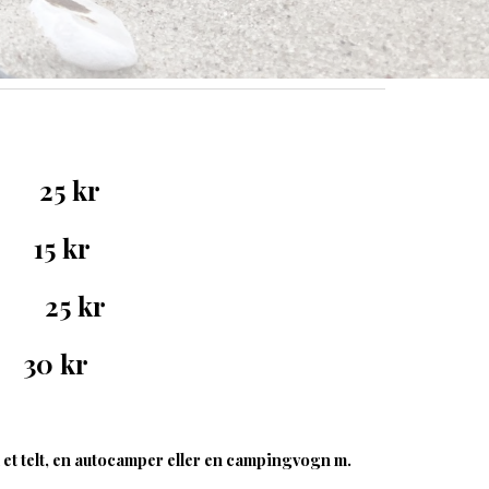
n 25 kr
år. 15 kr
gn 25 kr
n 30 kr
et telt, en autocamper eller en campingvogn m.