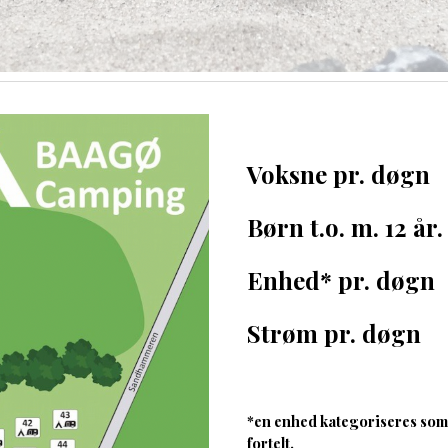
Voksne pr. døg
Børn t.o. m. 12 
Enhed* pr. dø
Strøm pr. døg
*en enhed kategoriseres som 
fortelt.