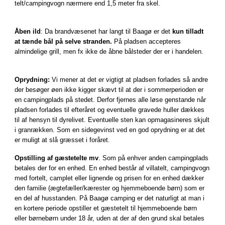
telt/campingvogn nærmere end 1,5 meter fra skel.
Åben ild
: Da brandvæsenet har langt til Baagø er det
kun tilladt
at tænde bål på selve stranden.
På pladsen accepteres
almindelige grill, men fx ikke de åbne bålsteder der er i handelen.
Oprydning:
Vi mener at det er vigtigt at pladsen forlades så andre
der besøger øen ikke kigger skævt til at der i sommerperioden er
en campingplads på stedet. Derfor fjernes alle løse genstande når
pladsen forlades til efteråret og eventuelle gravede huller dækkes
til af hensyn til dyrelivet. Eventuelle sten kan opmagasineres skjult
i granrækken. Som en sidegevinst ved en god oprydning er at det
er muligt at slå græsset i foråret.
Opstilling af gæstetelte mv
. Som på enhver anden campingplads
betales der for en enhed. En enhed består af villatelt, campingvogn
med fortelt, camplet eller lignende og prisen for en enhed dækker
den familie (ægtefæller/kærester og hjemmeboende børn) som er
en del af husstanden. På Baagø camping er det naturligt at man i
en kortere periode opstiller et gæstetelt til hjemmeboende børn
eller børnebørn under 18 år, uden at der af den grund skal betales