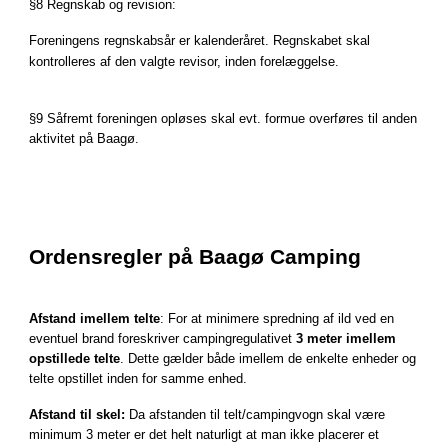
§8 Regnskab og revision:
Foreningens regnskabsår er kalenderåret. Regnskabet skal
kontrolleres af den valgte revisor, inden forelæggelse.
§9 Såfremt foreningen opløses skal evt. formue overføres til anden
aktivitet på Baagø.
Ordensregler på Baagø Camping
Afstand imellem telte
: For at minimere spredning af ild ved en
eventuel brand foreskriver campingregulativet
3 meter imellem
opstillede telte
. Dette gælder både imellem de enkelte enheder og
telte opstillet inden for samme enhed.
Afstand til skel:
Da afstanden til telt/campingvogn skal være
minimum 3 meter er det helt naturligt at man ikke placerer et