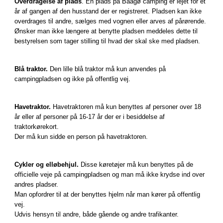
Overdragelse af plads
. En plads på Baagø camping er lejet for et
år af gangen af den husstand der er registreret. Pladsen kan ikke
overdrages til andre, sælges med vognen eller arves af pårørende.
Ønsker man ikke længere at benytte pladsen meddeles dette til
bestyrelsen som tager stilling til hvad der skal ske med pladsen.
Blå traktor.
Den lille blå traktor må kun anvendes på
campingpladsen og ikke på offentlig vej.
Havetraktor.
Havetraktoren må kun benyttes af personer over 18
år eller af personer på 16-17 år der er i besiddelse af
traktorkørekort.
Der må kun sidde en person på havetraktoren.
Cykler og elløbehjul.
Disse køretøjer må kun benyttes på de
officielle veje på campingpladsen og man må ikke krydse ind over
andres pladser.
Man opfordrer til at der benyttes hjelm når man kører på offentlig
vej.
Udvis hensyn til andre, både gående og andre trafikanter.