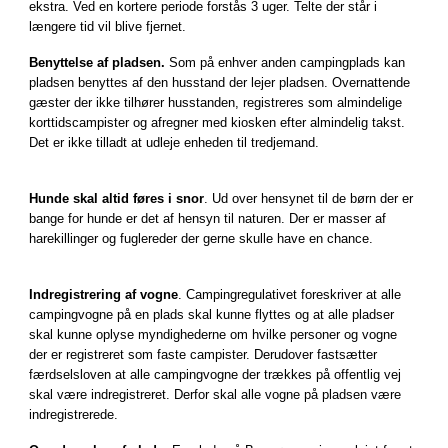
ekstra. Ved en kortere periode forstås 3 uger. Telte der står i
længere tid vil blive fjernet.
Benyttelse af pladsen.
Som på enhver anden campingplads kan
pladsen benyttes af den husstand der lejer pladsen. Overnattende
gæster der ikke tilhører husstanden, registreres som almindelige
korttidscampister og afregner med kiosken efter almindelig takst.
Det er ikke tilladt at udleje enheden til tredjemand.
Hunde skal altid føres i snor
. Ud over hensynet til de børn der er
bange for hunde er det af hensyn til naturen. Der er masser af
harekillinger og fuglereder der gerne skulle have en chance.
Indregistrering af vogne
. Campingregulativet foreskriver at alle
campingvogne på en plads skal kunne flyttes og at alle pladser
skal kunne oplyse myndighederne om hvilke personer og vogne
der er registreret som faste campister. Derudover fastsætter
færdselsloven at alle campingvogne der trækkes på offentlig vej
skal være indregistreret. Derfor skal alle vogne på pladsen være
indregistrerede.