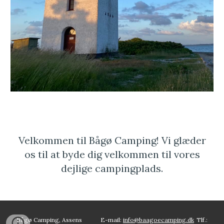
Velkommen til Bågø Camping! Vi glæder
os til at byde dig velkommen til vores
dejlige campingplads.
Bågø Camping, Assens
E-mail:
info@baagoecamping.dk
Tlf.: